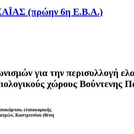
ΑΣ (πρώην 6η Ε.Β.Α.)
νισμών για την περισυλλογή ελα
αιολογικούς χώρους Βούντενης Π
αιοκάρπου, ελαιοκομικής
Πατρών, Καστριτσίου (θέση