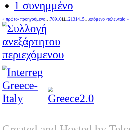
1 συνημμένο
« πρώτο
‹ προηγούμενο
…
7
8
9
10
11
12
13
14
15
…
επόμενο ›
τελευταίο »
Created and Hosted by
Telc