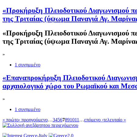
«Προκήρυξη Πλειοδοτικού Διαγωνισμού περ
της Τριταίας (ύψωμα Παναγιά Αγ. Μαρίνα
«Προκήρυξη Πλειοδοτικού Διαγωνισμού περ
της Τριταίας (ύψωμα Παναγιά Αγ. Μαρίνα
»
1 συνημμένο
«Επαναπροκήρυξη Πλειοδοτικού Διαγωνισμο
αρχαιολογικό χώρο του Ρωμαϊκού και Μεσ
»
1 συνημμένο
« πρώτο
‹ προηγούμενο
…
3
4
5
6
7
8
9
10
11
…
επόμενο ›
τελευταίο »